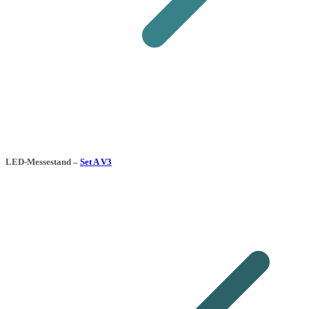
LED-Messestand –
Set A V3