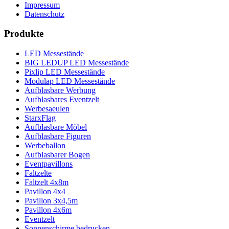
Impressum
Datenschutz
Produkte
LED Messestände
BIG LEDUP LED Messestände
Pixlip LED Messestände
Modulap LED Messestände
Aufblasbare Werbung
Aufblasbares Eventzelt
Werbesaeulen
StarxFlag
Aufblasbare Möbel
Aufblasbare Figuren
Werbeballon
Aufblasbarer Bogen
Eventpavillons
Faltzelte
Faltzelt 4x8m
Pavillon 4x4
Pavillon 3x4,5m
Pavillon 4x6m
Eventzelt
Sonnenschirme bedrucken