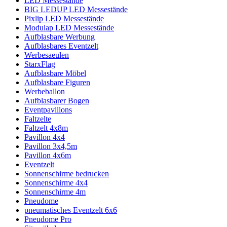
LED Messestände
BIG LEDUP LED Messestände
Pixlip LED Messestände
Modulap LED Messestände
Aufblasbare Werbung
Aufblasbares Eventzelt
Werbesaeulen
StarxFlag
Aufblasbare Möbel
Aufblasbare Figuren
Werbeballon
Aufblasbarer Bogen
Eventpavillons
Faltzelte
Faltzelt 4x8m
Pavillon 4x4
Pavillon 3x4,5m
Pavillon 4x6m
Eventzelt
Sonnenschirme bedrucken
Sonnenschirme 4x4
Sonnenschirme 4m
Pneudome
pneumatisches Eventzelt 6x6
Pneudome Pro