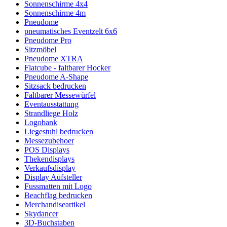
Sonnenschirme 4x4
Sonnenschirme 4m
Pneudome
pneumatisches Eventzelt 6x6
Pneudome Pro
Sitzmöbel
Pneudome XTRA
Flatcube - faltbarer Hocker
Pneudome A-Shape
Sitzsack bedrucken
Faltbarer Messewürfel
Eventausstattung
Strandliege Holz
Logobank
Liegestuhl bedrucken
Messezubehoer
POS Displays
Thekendisplays
Verkaufsdisplay
Display Aufsteller
Fussmatten mit Logo
Beachflag bedrucken
Merchandiseartikel
Skydancer
3D-Buchstaben